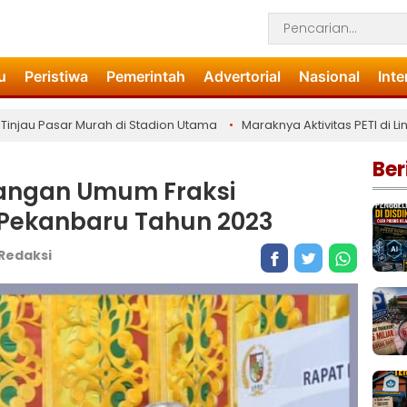
u
Peristiwa
Pemerintah
Advertorial
Nasional
Inte
au Pasar Murah di Stadion Utama
•
Maraknya Aktivitas PETI di Lingg
Ber
angan Umum Fraksi
Pekanbaru Tahun 2023
Redaksi