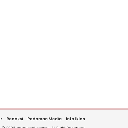
er
Redaksi
Pedoman Media
Info Iklan
©
2026 cerminsatu.com - All Right Reserved.