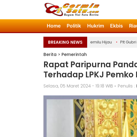
Home
Politik
Hukrim
Ekbis
Ria
•
KPU Riau Luncurkan Sekolah Pemilu Hijau
BREAKING NEWS
•
Plt Gubri Tinj
Berita
>
Pemerintah
Rapat Paripurna Pand
Terhadap LPKJ Pemko 
Selasa, 05 Maret 2024 - 19:18 WIB
•
Penulis :