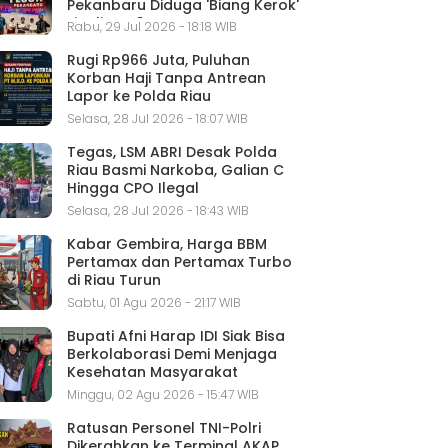
Pekanbaru Diduga 'Biang Kerok'
Finalis FLS3N
Rabu, 29 Jul 2026 - 18:18 WIB
Rugi Rp966 Juta, Puluhan
Korban Haji Tanpa Antrean
Lapor ke Polda Riau
Selasa, 28 Jul 2026 - 18:07 WIB
Tegas, LSM ABRI Desak Polda
Riau Basmi Narkoba, Galian C
Hingga CPO Ilegal
Selasa, 28 Jul 2026 - 18:43 WIB
Kabar Gembira, Harga BBM
Pertamax dan Pertamax Turbo
di Riau Turun
Sabtu, 01 Agu 2026 - 21:17 WIB
Bupati Afni Harap IDI Siak Bisa
Berkolaborasi Demi Menjaga
Kesehatan Masyarakat
Minggu, 02 Agu 2026 - 15:47 WIB
Ratusan Personel TNI-Polri
Dikerahkan ke Terminal AKAP