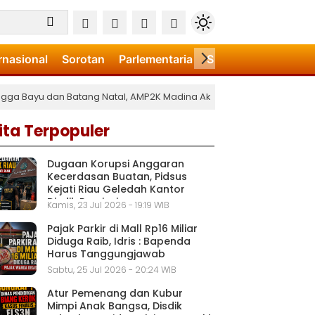
rnasional
Sorotan
Parlementaria
Sport
Video
Art
a Bayu dan Batang Natal, AMP2K Madina Akan Demo Mabes Polri
•
Ban
ita Terpopuler
Dugaan Korupsi Anggaran
Kecerdasan Buatan, Pidsus
Kejati Riau Geledah Kantor
Disdik Provinsi
Kamis, 23 Jul 2026 - 19:19 WIB
Pajak Parkir di Mall Rp16 Miliar
Diduga Raib, Idris : Bapenda
Harus Tanggungjawab
Sabtu, 25 Jul 2026 - 20:24 WIB
Atur Pemenang dan Kubur
Mimpi Anak Bangsa, Disdik