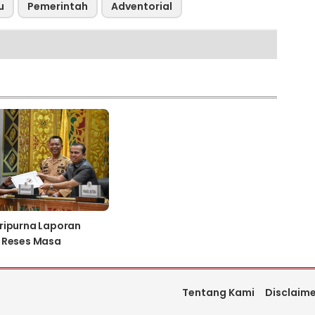
u
Pemerintah
Adventorial
ripurna Laporan
 Reses Masa
gan Ke-2 Tahun
24
Tentang Kami
Disclaim