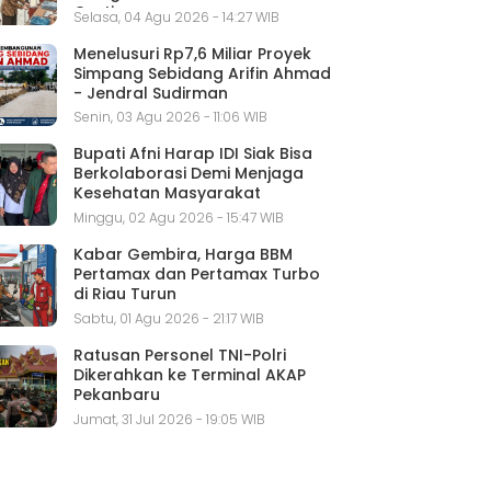
Gratis
Selasa, 04 Agu 2026 - 14:27 WIB
Menelusuri Rp7,6 Miliar Proyek
Simpang Sebidang Arifin Ahmad
- Jendral Sudirman
Senin, 03 Agu 2026 - 11:06 WIB
Bupati Afni Harap IDI Siak Bisa
Berkolaborasi Demi Menjaga
Kesehatan Masyarakat
Minggu, 02 Agu 2026 - 15:47 WIB
Kabar Gembira, Harga BBM
Pertamax dan Pertamax Turbo
di Riau Turun
Sabtu, 01 Agu 2026 - 21:17 WIB
Ratusan Personel TNI-Polri
Dikerahkan ke Terminal AKAP
Pekanbaru
Jumat, 31 Jul 2026 - 19:05 WIB