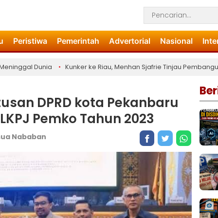
u
Peristiwa
Pemerintah
Advertorial
Nasional
Inte
ggal Dunia
•
Kunker ke Riau, Menhan Sjafrie Tinjau Pembangunan 2
Ber
tusan DPRD kota Pekanbaru
LKPJ Pemko Tahun 2023
sua Nababan