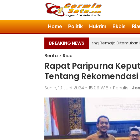
Home
Politik
Hukrim
Ekbis
Ria
•
Tenggelam Disungai Siak, Seorang Remaja Ditemukan Menin
BREAKING NEWS
Berita
>
Riau
Rapat Paripurna Kepu
Tentang Rekomendasi 
Senin, 10 Juni 2024 - 15:09 WIB
•
Penulis :
Jo