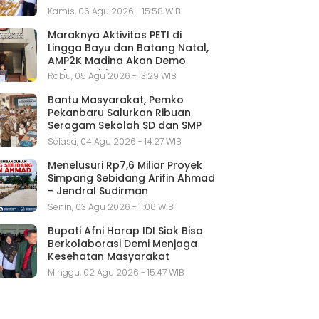
Kamis, 06 Agu 2026 - 15:58 WIB
Maraknya Aktivitas PETI di
Lingga Bayu dan Batang Natal,
AMP2K Madina Akan Demo
Mabes Polri
Rabu, 05 Agu 2026 - 13:29 WIB
Bantu Masyarakat, Pemko
Pekanbaru Salurkan Ribuan
Seragam Sekolah SD dan SMP
Gratis
Selasa, 04 Agu 2026 - 14:27 WIB
Menelusuri Rp7,6 Miliar Proyek
Simpang Sebidang Arifin Ahmad
- Jendral Sudirman
Senin, 03 Agu 2026 - 11:06 WIB
Bupati Afni Harap IDI Siak Bisa
Berkolaborasi Demi Menjaga
Kesehatan Masyarakat
Minggu, 02 Agu 2026 - 15:47 WIB