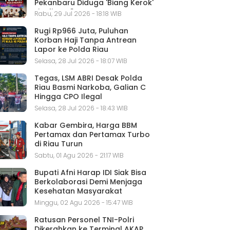
Pekanbaru Diduga 'Biang Kerok'
Finalis FLS3N
Rabu, 29 Jul 2026 - 18:18 WIB
Rugi Rp966 Juta, Puluhan
Korban Haji Tanpa Antrean
Lapor ke Polda Riau
Selasa, 28 Jul 2026 - 18:07 WIB
Tegas, LSM ABRI Desak Polda
Riau Basmi Narkoba, Galian C
Hingga CPO Ilegal
Selasa, 28 Jul 2026 - 18:43 WIB
Kabar Gembira, Harga BBM
Pertamax dan Pertamax Turbo
di Riau Turun
Sabtu, 01 Agu 2026 - 21:17 WIB
Bupati Afni Harap IDI Siak Bisa
Berkolaborasi Demi Menjaga
Kesehatan Masyarakat
Minggu, 02 Agu 2026 - 15:47 WIB
Ratusan Personel TNI-Polri
Dikerahkan ke Terminal AKAP