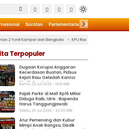
rnasional
Sorotan
Parlementaria
Sport
Video
Art
 Yonif Kampar dan Bengkalis
•
KPU Riau Luncurkan Sekolah Pemilu 
ita Terpopuler
Dugaan Korupsi Anggaran
Kecerdasan Buatan, Pidsus
Kejati Riau Geledah Kantor
Disdik Provinsi
Kamis, 23 Jul 2026 - 19:19 WIB
Pajak Parkir di Mall Rp16 Miliar
Diduga Raib, Idris : Bapenda
Harus Tanggungjawab
Sabtu, 25 Jul 2026 - 20:24 WIB
Atur Pemenang dan Kubur
Mimpi Anak Bangsa, Disdik