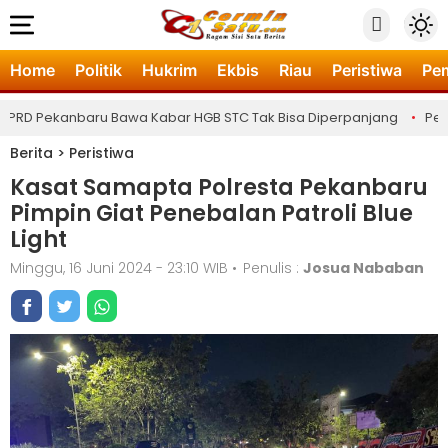
Home
Politik
Hukrim
Ekbis
Riau
Peristiwa
Pe
RD Pekanbaru Bawa Kabar HGB STC Tak Bisa Diperpanjang
•
Pemeri
Berita
>
Peristiwa
Kasat Samapta Polresta Pekanbaru
Pimpin Giat Penebalan Patroli Blue
Light
Minggu, 16 Juni 2024 - 23:10 WIB
•
Penulis :
Josua Nababan