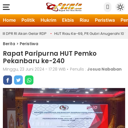
Home
Politik
Hukrim
Ekbis
Riau
Peristiwa
Pe
DPR RI Akan Gelar RDP
•
HUT Riau Ke-69, Plt Gubri Anugerahi 10 Toko
Berita
>
Peristiwa
Rapat Paripurna HUT Pemko
Pekanbaru ke-240
Minggu, 23 Juni 2024 - 17:28 WIB
•
Penulis :
Josua Nababan