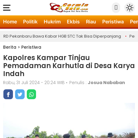
Home
Politik
Hukrim
Ekbis
Riau
Peristiwa
Pe
RD Pekanbaru Bawa Kabar HGB STC Tak Bisa Diperpanjang
•
Pemeri
Berita
>
Peristiwa
Kapolres Kampar Tinjau
Pemadaman Karhutla di Desa Karya
Indah
Rabu, 31 Juli 2024 - 20:24 WIB
•
Penulis :
Josua Nababan