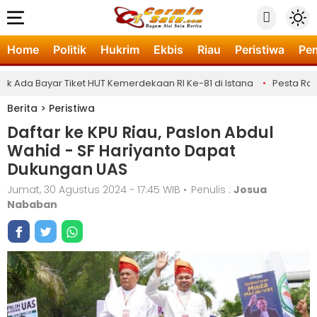
Home
Politik
Hukrim
Ekbis
Riau
Peristiwa
Pe
da Bayar Tiket HUT Kemerdekaan RI Ke-81 di Istana
•
Pesta Rakya
Berita
>
Peristiwa
Daftar ke KPU Riau, Paslon Abdul
Wahid - SF Hariyanto Dapat
Dukungan UAS
Jumat, 30 Agustus 2024 - 17:45 WIB
•
Penulis :
Josua
Nababan