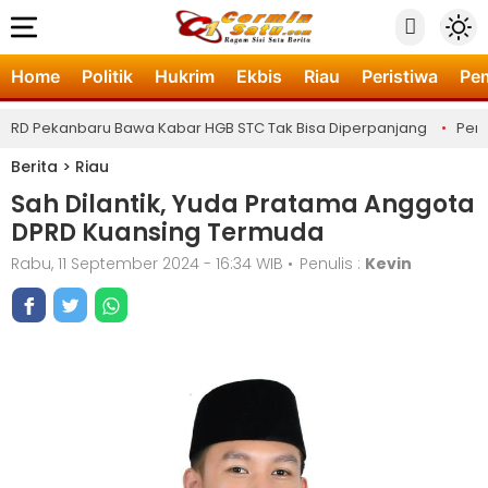
Home
Politik
Hukrim
Ekbis
Riau
Peristiwa
Pe
D Pekanbaru Bawa Kabar HGB STC Tak Bisa Diperpanjang
•
Pemerin
Berita
>
Riau
Sah Dilantik, Yuda Pratama Anggota
DPRD Kuansing Termuda
Rabu, 11 September 2024 - 16:34 WIB
•
Penulis :
Kevin